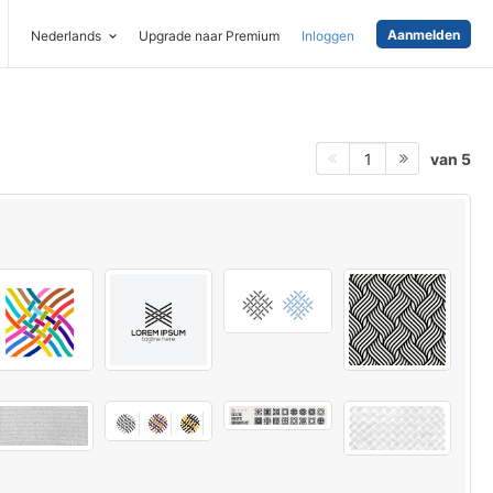
Aanmelden
Nederlands
Upgrade naar Premium
Inloggen
van 5
1