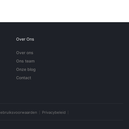
Over Ons
Over ons
Ons team
Onze blog
Contact
ebruiksvoorwaarden
Privacybeleid