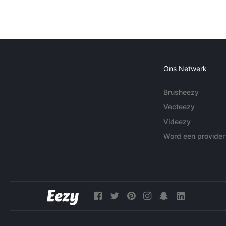
Ons Netwerk
Brusheezy
Vecteezy
Videezy
Word een provider