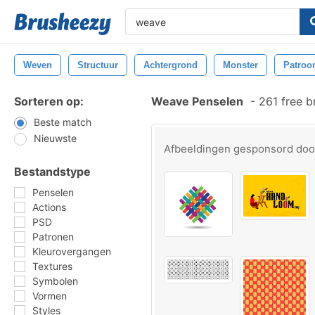
Weven
Structuur
Achtergrond
Monster
Patroo
Sorteren op:
Weave Penselen
-
261 free b
Beste match
Nieuwste
Afbeeldingen gesponsord do
Bestandstype
Penselen
Actions
PSD
Patronen
Kleurovergangen
Textures
Symbolen
Vormen
Styles