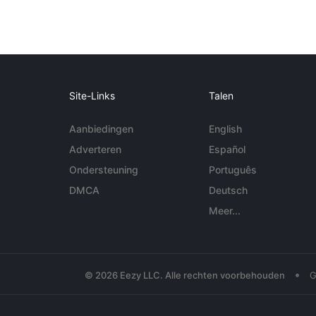
Site-Links
Talen
Aanbiedingen
English
Adverteren
Español
Ondersteuning
Português
DMCA
Deutsch
Meer...
•
© 2026 Eezy LLC. Alle rechten voorbehouden
G