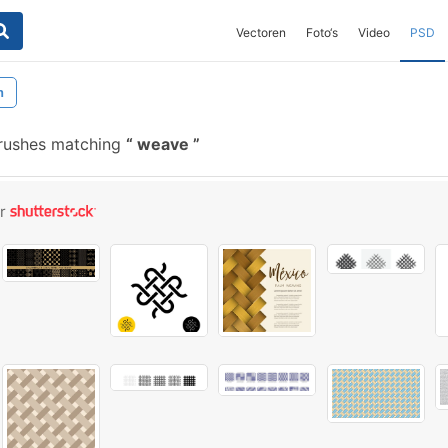
Vectoren
Foto‘s
Video
PSD
n
rushes matching
weave
or