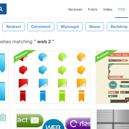
Vectoren
Foto‘s
Video
PSD
Abstract
Geïsoleerd
Wijnoogst
Blauw
Backdrop
rushes matching
web 2