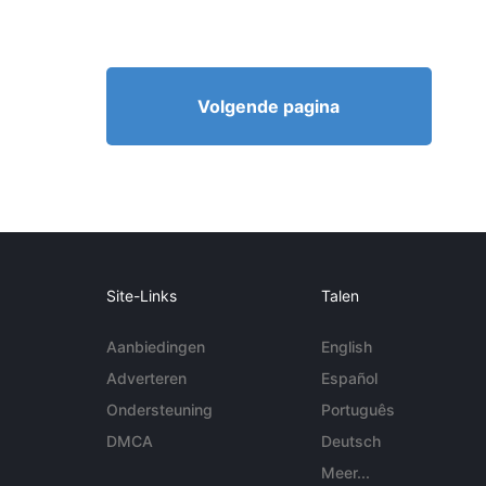
Volgende pagina
Site-Links
Talen
Aanbiedingen
English
Adverteren
Español
Ondersteuning
Português
DMCA
Deutsch
Meer...