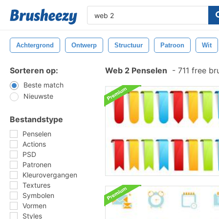
Achtergrond
Ontwerp
Structuur
Patroon
Wit
Sorteren op:
Web 2 Penselen
-
711 free b
Beste match
Nieuwste
Bestandstype
Penselen
Actions
PSD
Patronen
Kleurovergangen
Textures
Symbolen
Vormen
Styles