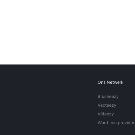
Ons Netwerk
Brusheezy
Vecteezy
Videezy
Word een provider