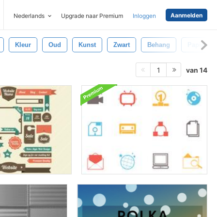
Aanmelden
Nederlands
Upgrade naar Premium
Inloggen
Kleur
Oud
Kunst
Zwart
Behang
Papier
van 14
1