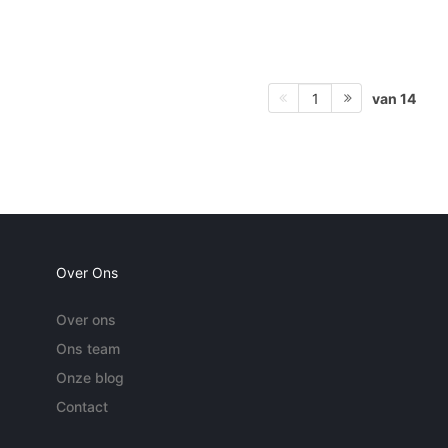
van 14
1
Over Ons
Over ons
Ons team
Onze blog
Contact