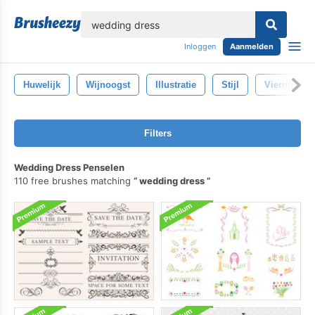
lose
Inloggen
Aanmelden
Huwelijk
Wijnoogst
Illustratie
Stijl
Viering
Filters
Wedding Dress Penselen
110 free brushes matching
wedding dress