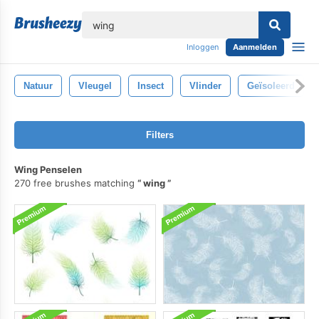
lose
Inloggen
Aanmelden
Natuur
Vleugel
Insect
Vlinder
Geïsoleerd
Filters
Wing Penselen
270 free brushes matching
wing