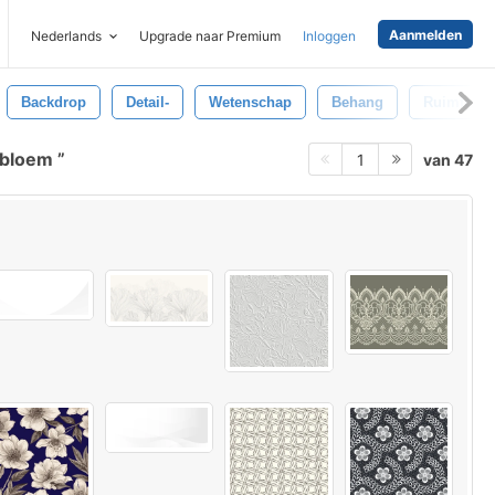
Aanmelden
Nederlands
Upgrade naar Premium
Inloggen
Backdrop
Detail-
Wetenschap
Behang
Ruimte
e bloem
van 47
1