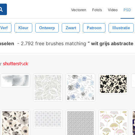
Vectoren
Foto‘s
Video
PSD
Verf
Kleur
Ontwerp
Zwart
Patroon
Illustratie
nselen
-
2.792 free brushes matching
wit grijs abstract
or