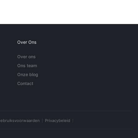
Over Ons
Over ons
Ons team
Onze blog
Contact
ebruiksvoorwaarden
Privacybeleid