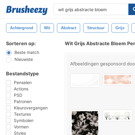
Achtergrond
Wit
Abstract
Structuur
Grijs
Sorteren op:
Wit Grijs Abstracte Bloem Pe
Beste match
Nieuwste
Afbeeldingen gesponsord do
Bestandstype
Penselen
Actions
PSD
Patronen
Kleurovergangen
Textures
Symbolen
Vormen
Styles