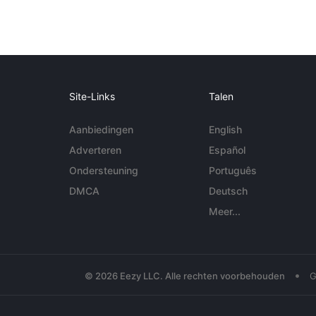
Site-Links
Talen
Aanbiedingen
English
Adverteren
Español
Ondersteuning
Português
DMCA
Deutsch
Meer...
•
© 2026 Eezy LLC. Alle rechten voorbehouden
G