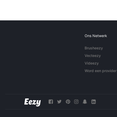
Ons Netwerk
Brusheezy
Vecteezy
Videezy
Word een provider