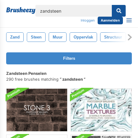
lose
Inloggen
Aanmelden
Zand
Steen
Muur
Oppervlak
Structuur
Gl
Filters
Zandsteen Penselen
290 free brushes matching
zandsteen