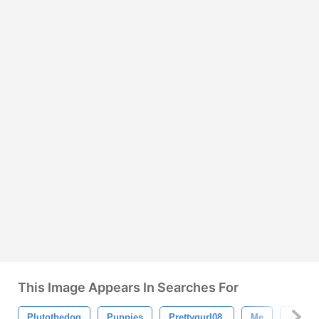
This Image Appears In Searches For
Plutothedog
Puppies
Prettygurl08.
Me
Jullie