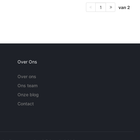
van 2
1
Over Ons
Over ons
Ons team
Onze blog
Contact