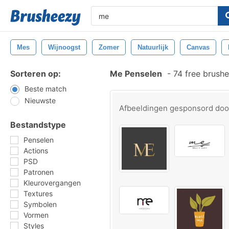
Mes
Wijnoogst
Zomer
Natuurlijk
Canvas
Sorteren op:
Me Penselen
-
74 free brush
Beste match
Nieuwste
Afbeeldingen gesponsord do
Bestandstype
Penselen
Actions
PSD
Patronen
Kleurovergangen
Textures
Symbolen
Vormen
Styles