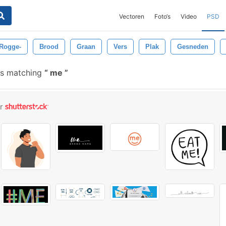
Vectoren
Foto‘s
Video
PSD
Rogge-
Brood
Graan
Vers
Plak
Gesneden
es matching
me
or