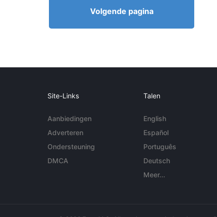
Volgende pagina
Site-Links
Talen
Aanbiedingen
English
Adverteren
Español
Ondersteuning
Português
DMCA
Deutsch
Meer...