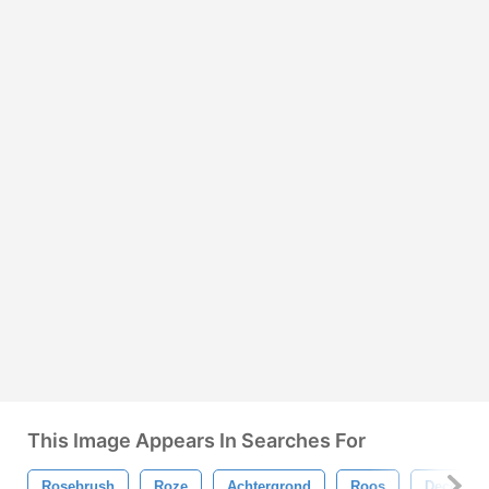
This Image Appears In Searches For
Rosebrush
Roze
Achtergrond
Roos
Decoratie