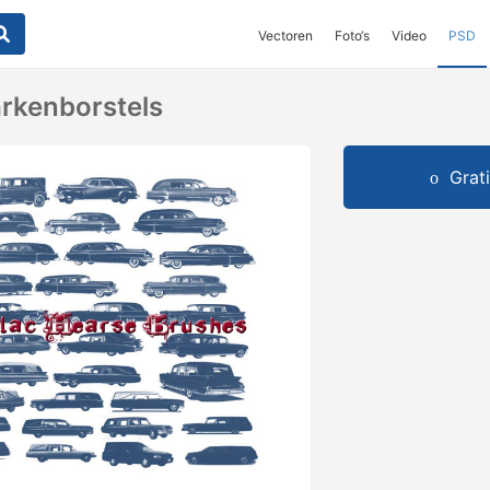
Vectoren
Foto‘s
Video
PSD
arkenborstels
Grat