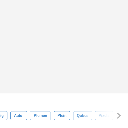
ig
Auto-
Pleinen
Plein
Qubes
Pixels
Foto