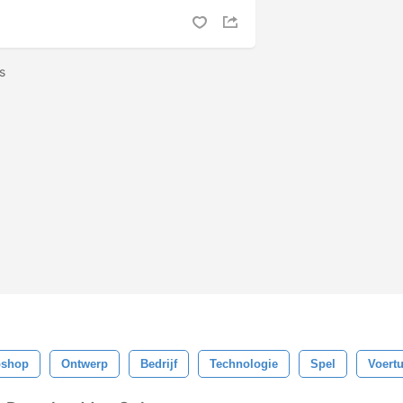
ls
oshop
Ontwerp
Bedrijf
Technologie
Spel
Voertu