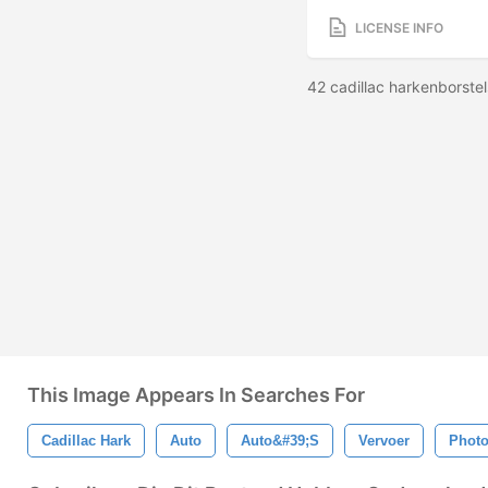
LICENSE INFO
42 cadillac harkenborste
This Image Appears In Searches For
Cadillac Hark
Auto
Auto&#39;s
Vervoer
Phot