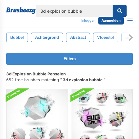
lose
Inloggen
Aanmelden
Bubbel
Achtergrond
Abstract
Vloeistof
Schoo
Filters
3d Explosion Bubble Penselen
652 free brushes matching
3d explosion bubble