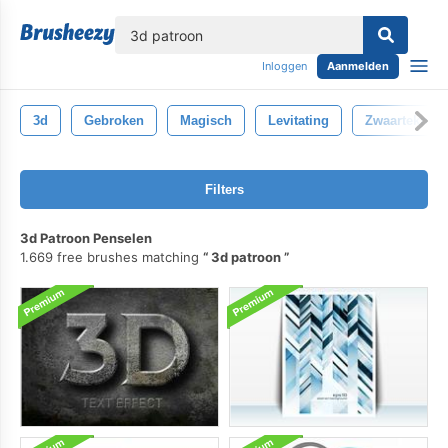
lose
Inloggen
Aanmelden
3d
Gebroken
Magisch
Levitating
Zwaartekrach
Filters
3d Patroon Penselen
1.669 free brushes matching
3d patroon