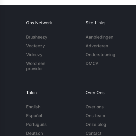
Ons Netwerk
Site-Links
Brusheezy
Aanbiedingen
Vecteezy
Adverteren
Videezy
Ondersteuning
Word een
DMCA
provider
Talen
Over Ons
English
Over ons
Español
Ons team
Português
Onze blog
Deutsch
Contact