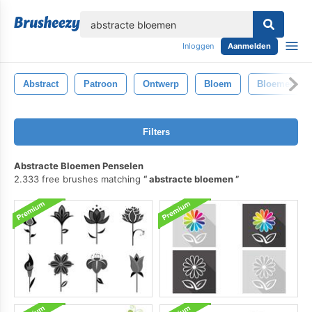
lose
Inloggen
Aanmelden
Abstract
Patroon
Ontwerp
Bloem
Bloemen
Filters
Abstracte Bloemen Penselen
2.333 free brushes matching
abstracte bloemen