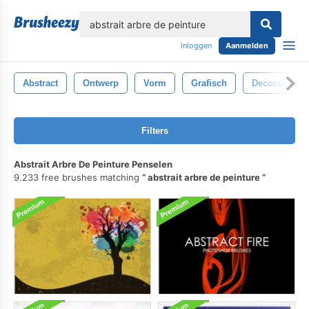
lose
Inloggen
Aanmelden
Abstract
Ontwerp
Vorm
Grafisch
Decoratie
Filters
Abstrait Arbre De Peinture Penselen
9.233 free brushes matching
abstrait arbre de peinture