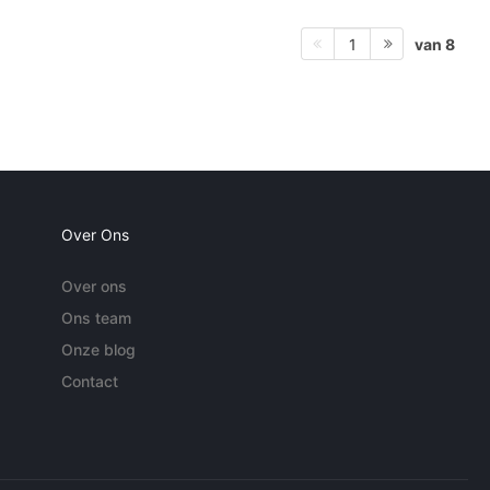
van 8
1
Over Ons
Over ons
Ons team
Onze blog
Contact