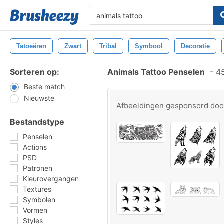
Tatoeëren
Zwart
Tribal
Symbool
Decoratie
Sorteren op:
Animals Tattoo Penselen
-
45
Beste match
Nieuwste
Afbeeldingen gesponsord do
Bestandstype
Penselen
Actions
PSD
Patronen
Kleurovergangen
Textures
Symbolen
Vormen
Styles