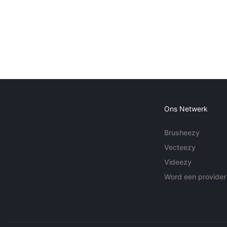
Ons Netwerk
Brusheezy
Vecteezy
Videezy
Word een provider