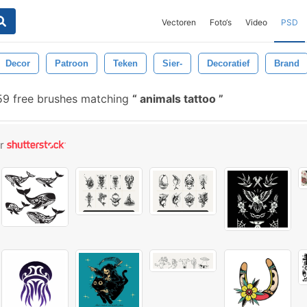
Vectoren
Foto‘s
Video
PSD
Decor
Patroon
Teken
Sier-
Decoratief
Brand
9 free brushes matching
animals tattoo
or