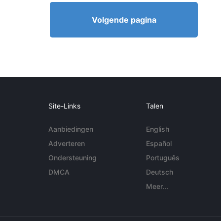
Volgende pagina
Site-Links
Talen
Aanbiedingen
English
Adverteren
Español
Ondersteuning
Português
DMCA
Deutsch
Meer...