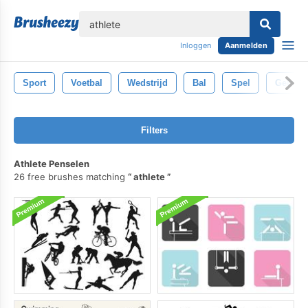
lose
Inloggen
Aanmelden
Sport
Voetbal
Wedstrijd
Bal
Spel
Geïsole
Filters
Athlete Penselen
26 free brushes matching
athlete