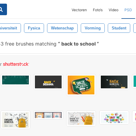
Vectoren
Foto‘s
Video
PSD
iversiteit
Fysica
Wetenschap
Vorming
Student
3 free brushes matching
back to school
or