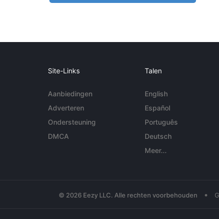
Site-Links
Talen
Aanbiedingen
English
Adverteren
Español
Ondersteuning
Português
DMCA
Deutsch
Meer...
•
© 2026 Eezy LLC. Alle rechten voorbehouden
G