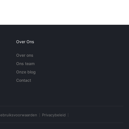
Over Ons
Over ons
Ons team
Onze blog
Contact
ebruiksvoorwaarden
Privacybeleid