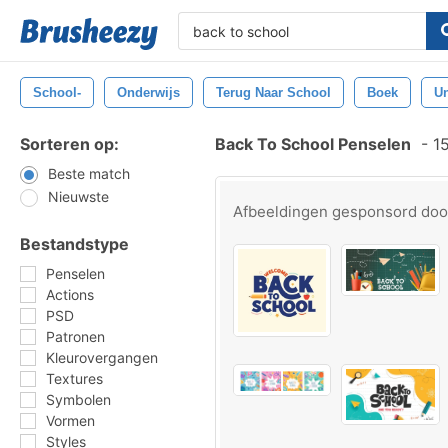
School-
Onderwijs
Terug Naar School
Boek
Un
Sorteren op:
Back To School Penselen
-
15
Beste match
Nieuwste
Afbeeldingen gesponsord do
Bestandstype
Penselen
Actions
PSD
Patronen
Kleurovergangen
Textures
Symbolen
Vormen
Styles