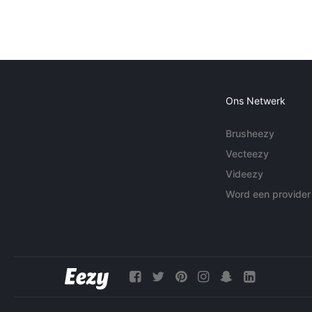
Ons Netwerk
Brusheezy
Vecteezy
Videezy
Word een provider