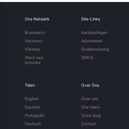
Ons Netwerk
Site-Links
Brusheezy
Aanbiedingen
Vecteezy
Adverteren
Videezy
Ondersteuning
Word een
DMCA
provider
Talen
Over Ons
English
Over ons
Español
Ons team
Português
Onze blog
Deutsch
Contact