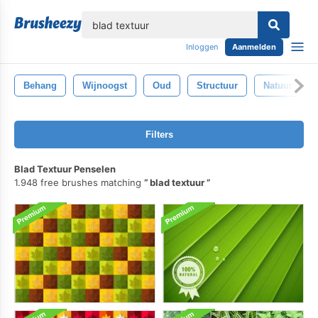
lose
Inloggen
Aanmelden
Behang
Wijnoogst
Oud
Structuur
Natuur
Filters
Blad Textuur Penselen
1.948 free brushes matching
blad textuur