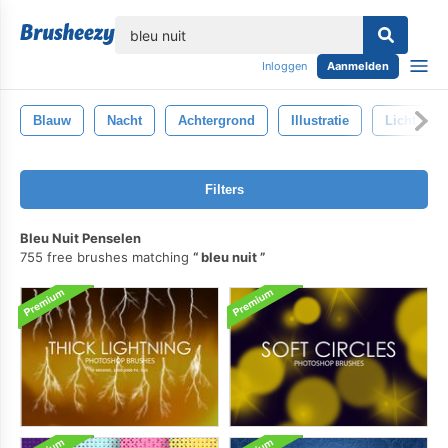
lose
Inloggen
Aanmelden
Blauw
Nacht
Achtergrond
Illustratie
Licht
Filters
Bleu Nuit Penselen
755 free brushes matching
bleu nuit