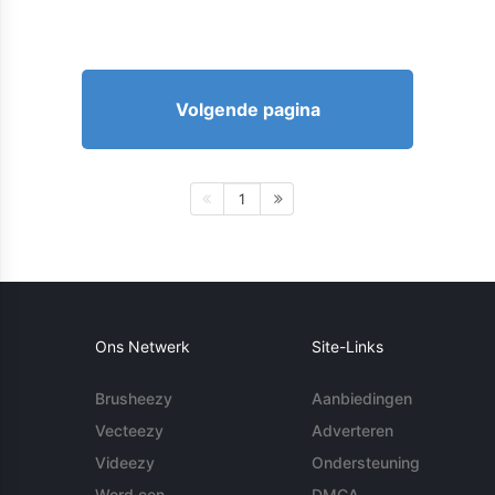
Volgende pagina
1
Ons Netwerk
Site-Links
Brusheezy
Aanbiedingen
Vecteezy
Adverteren
Videezy
Ondersteuning
Word een
DMCA