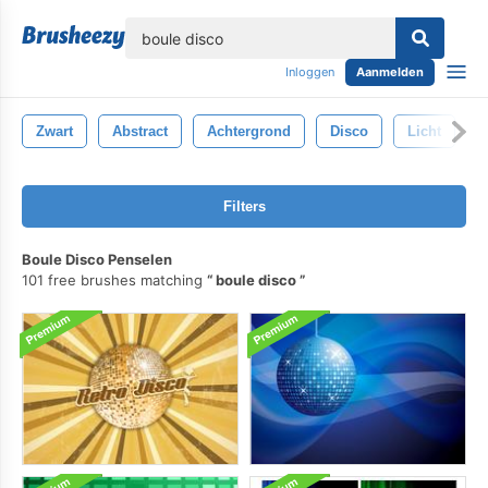
lose
Inloggen
Aanmelden
Zwart
Abstract
Achtergrond
Disco
Licht
Filters
Boule Disco Penselen
101 free brushes matching
boule disco