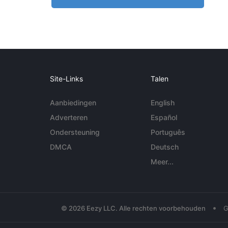
Site-Links
Talen
Aanbiedingen
English
Adverteren
Español
Ondersteuning
Português
DMCA
Deutsch
Meer...
•
© 2026 Eezy LLC. Alle rechten voorbehouden
G