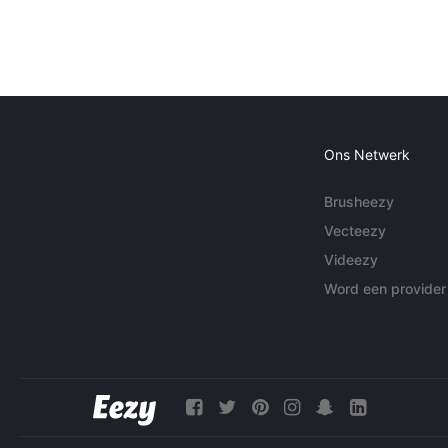
Ons Netwerk
Brusheezy
Vecteezy
Videezy
Word een provider