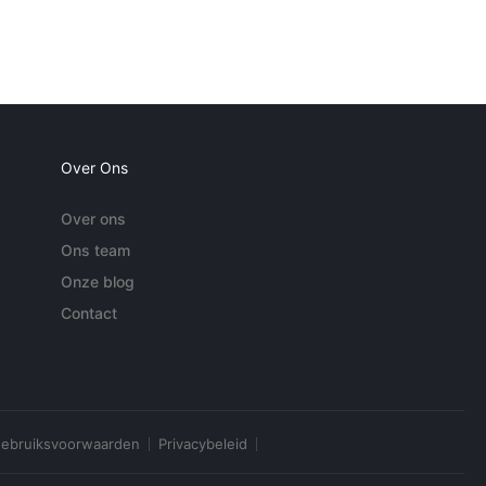
Over Ons
Over ons
Ons team
Onze blog
Contact
ebruiksvoorwaarden
Privacybeleid