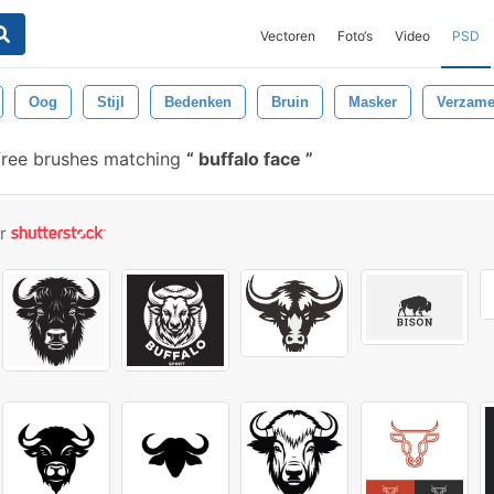
Vectoren
Foto‘s
Video
PSD
Oog
Stijl
Bedenken
Bruin
Masker
Verzame
free brushes matching
buffalo face
or