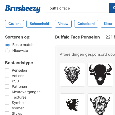
Gezicht
Schoonheid
Vrouw
Geïsoleerd
Kleur
Sorteren op:
Buffalo Face Penselen
-
221 
Beste match
Nieuwste
Afbeeldingen gesponsord do
Bestandstype
Penselen
Actions
PSD
Patronen
Kleurovergangen
Textures
Symbolen
Vormen
Styles