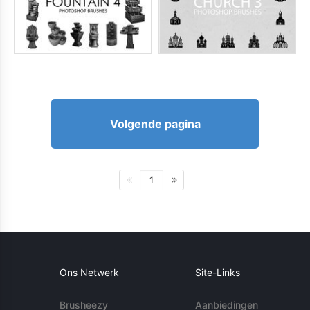
Volgende pagina
1
Ons Netwerk
Site-Links
Brusheezy
Aanbiedingen