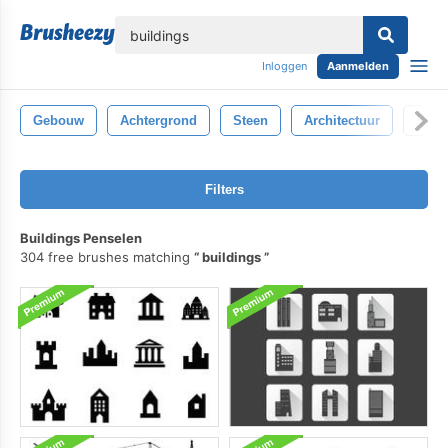
lose
Inloggen
Aanmelden
Gebouw
Achtergrond
Steen
Architectuur
Muur
Filters
Buildings Penselen
304 free brushes matching
buildings