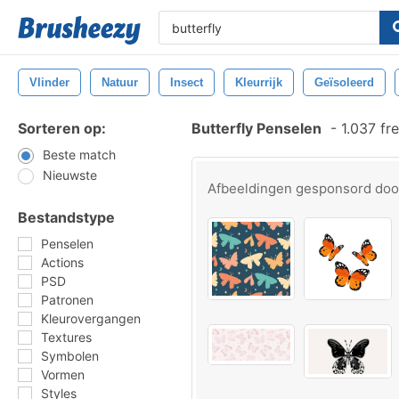
Vlinder
Natuur
Insect
Kleurrijk
Geïsoleerd
Sorteren op:
Butterfly Penselen
-
1.037 fr
Beste match
Nieuwste
Afbeeldingen gesponsord do
Bestandstype
Penselen
Actions
PSD
Patronen
Kleurovergangen
Textures
Symbolen
Vormen
Styles