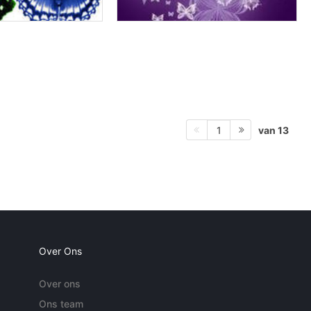
van 13
1
Over Ons
Over ons
Ons team