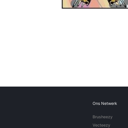
Ons Netwerk
Brusheezy
Vecteezy