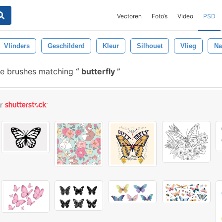
Vectoren
Foto‘s
Video
PSD
Vlinders
Geschilderd
Kleur
Silhouet
Vlieg
Na
ee brushes matching
butterfly
or