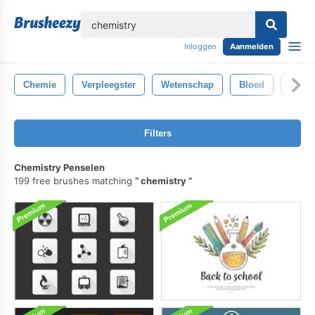
lose
Inloggen
Aanmelden
Chemie
Verpleegster
Wetenschap
Bloed
Ziekt
Filters
Chemistry Penselen
199 free brushes matching
chemistry