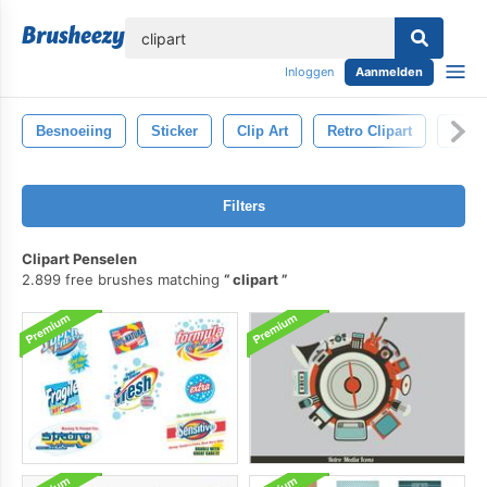
lose
Inloggen
Aanmelden
Besnoeiing
Sticker
Clip Art
Retro Clipart
Pict
Filters
Clipart Penselen
2.899 free brushes matching
clipart