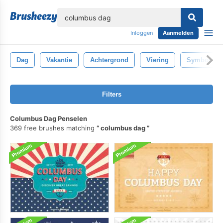
lose
Inloggen
Aanmelden
Dag
Vakantie
Achtergrond
Viering
Symbool
Filters
Columbus Dag Penselen
369 free brushes matching
columbus dag