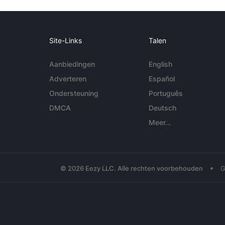
Site-Links
Talen
Aanbiedingen
English
Adverteren
Español
Ondersteuning
Português
DMCA
Deutsch
Meer...
•
© 2026 Eezy LLC. Alle rechten voorbehouden
G