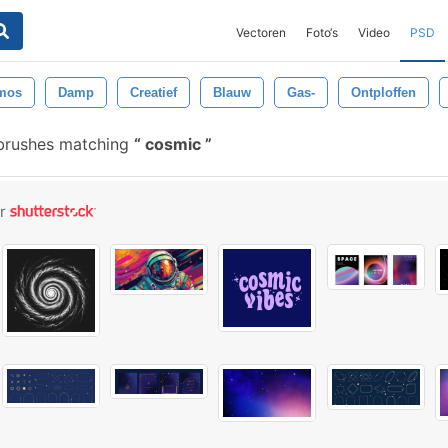
Vectoren
Foto‘s
Video
PSD
mos
Damp
Creatief
Blauw
Gas-
Ontploffen
brushes matching
cosmic
or