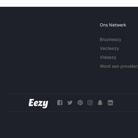
Ons Netwerk
Brusheezy
Vecteezy
Videezy
Word een provider