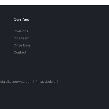
Over Ons
Over ons
Ons team
Onze blog
Contact
ebruiksvoorwaarden
Privacybeleid