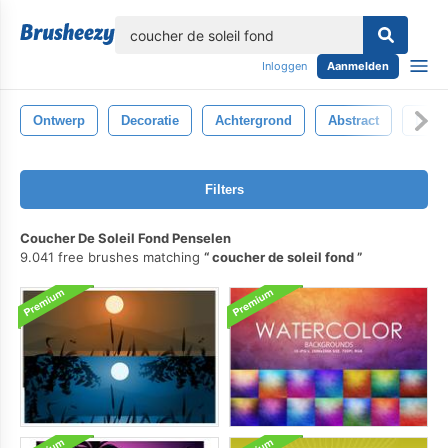
lose
Inloggen
Aanmelden
Ontwerp
Decoratie
Achtergrond
Abstract
Decor
Filters
Coucher De Soleil Fond Penselen
9.041 free brushes matching
coucher de soleil fond