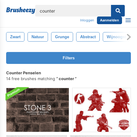
lose
Inloggen
Aanmelden
Zwart
Natuur
Grunge
Abstract
Wijnoogst
Filters
Counter Penselen
14 free brushes matching
counter