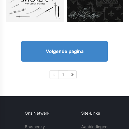
Volgende pagina
1
Ons Netwerk
Site-Links
Brusheezy
Aanbiedingen