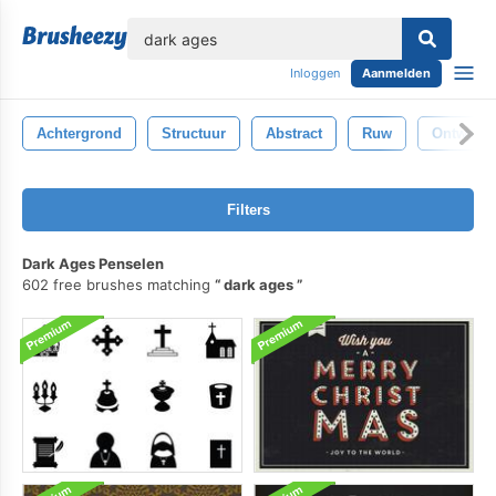
lose
Inloggen
Aanmelden
Achtergrond
Structuur
Abstract
Ruw
Ontwerp
Filters
Dark Ages Penselen
602 free brushes matching
dark ages