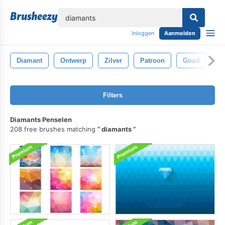
lose
Inloggen
Aanmelden
Diamant
Ontwerp
Zilver
Patroon
Goud
Wi
Filters
Diamants Penselen
208 free brushes matching
diamants