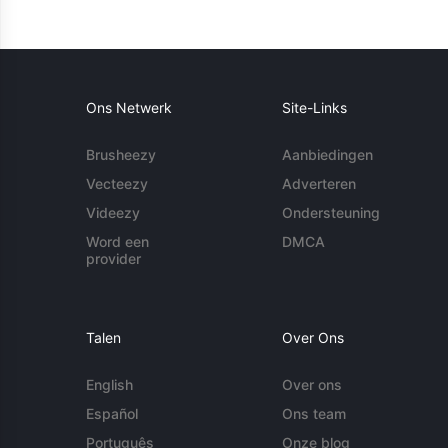
Ons Netwerk
Site-Links
Brusheezy
Aanbiedingen
Vecteezy
Adverteren
Videezy
Ondersteuning
Word een
DMCA
provider
Talen
Over Ons
English
Over ons
Español
Ons team
Português
Onze blog