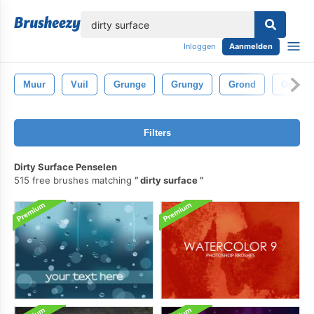
lose
Inloggen
Aanmelden
Muur
Vuil
Grunge
Grungy
Grond
Opperv
Filters
Dirty Surface Penselen
515 free brushes matching
dirty surface