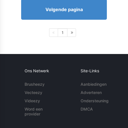
Volgende pagina
1
Ons Netwerk
Site-Links
Brusheezy
Aanbiedingen
Vecteezy
Adverteren
Videezy
Ondersteuning
Word een
DMCA
provider