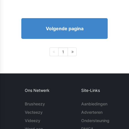
Volgende pagina
1
Ons Netwerk
Site-Links
Brusheezy
Aanbiedingen
Vecteezy
Adverteren
Videezy
Ondersteuning
Word een
DMCA