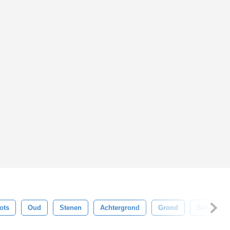
ots
Oud
Stenen
Achtergrond
Grond
Behang