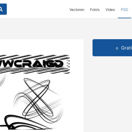
Vectoren
Foto‘s
Video
PSD
Grat