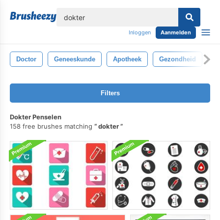
lose
Inloggen
Aanmelden
Doctor
Geneeskunde
Apotheek
Gezondheid
B
Filters
Dokter Penselen
158 free brushes matching
dokter