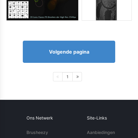
Volgende pagina
1
Ons Netwerk
Site-Links
Brusheezy
Aanbiedingen