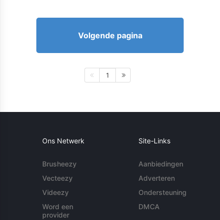
Volgende pagina
1
Ons Netwerk
Site-Links
Brusheezy
Aanbiedingen
Vecteezy
Adverteren
Videezy
Ondersteuning
Word een
DMCA
provider