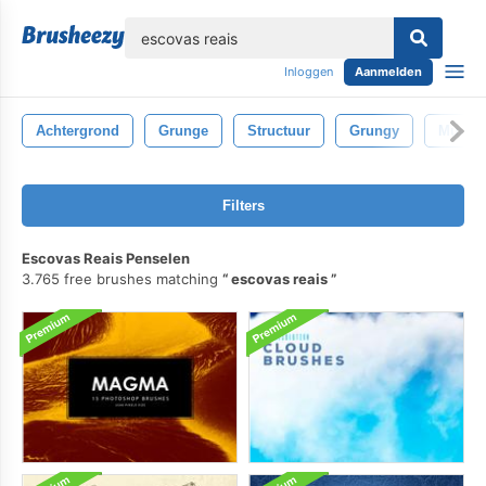
lose
Inloggen
Aanmelden
Achtergrond
Grunge
Structuur
Grungy
Muur
Filters
Escovas Reais Penselen
3.765 free brushes matching
escovas reais