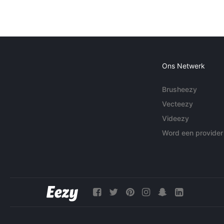
Ons Netwerk
Brusheezy
Vecteezy
Videezy
Word een provider