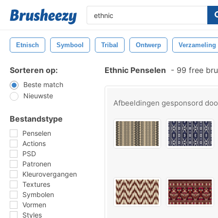
Etnisch
Symbool
Tribal
Ontwerp
Verzameling
Sorteren op:
Ethnic Penselen
-
99 free br
Beste match
Nieuwste
Afbeeldingen gesponsord do
Bestandstype
Penselen
Actions
PSD
Patronen
Kleurovergangen
Textures
Symbolen
Vormen
Styles