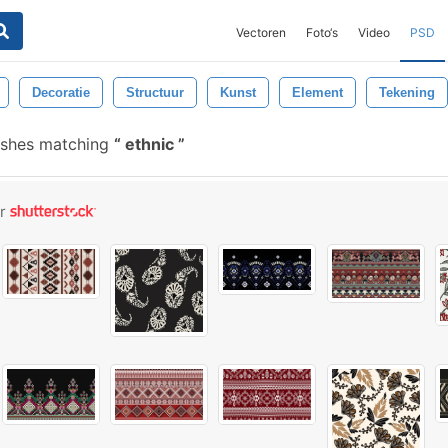
Vectoren
Foto‘s
Video
PSD
Decoratie
Structuur
Kunst
Element
Tekening
ushes matching
ethnic
or