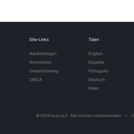
Site-Links
Talen
Aanbiedingen
English
Adverteren
Español
Ondersteuning
Português
DMCA
Deutsch
Meer...
•
© 2026 Eezy LLC. Alle rechten voorbehouden
G