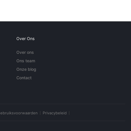
Over Ons
Over ons
Ons team
Onze blog
Contact
ebruiksvoorwaarden
Privacybeleid