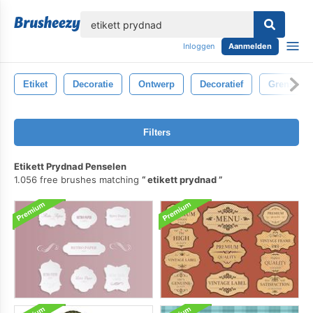
lose
Inloggen
Aanmelden
Etiket
Decoratie
Ontwerp
Decoratief
Grens
Filters
Etikett Prydnad Penselen
1.056 free brushes matching
etikett prydnad