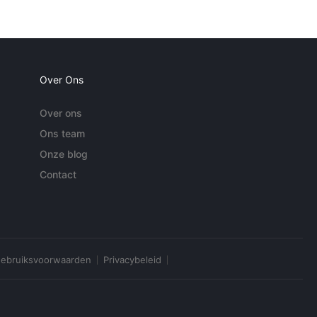
Over Ons
Over ons
Ons team
Onze blog
Contact
ebruiksvoorwaarden
Privacybeleid