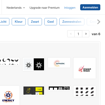
Aanmelden
Nederlands
Upgrade naar Premium
Inloggen
Licht
Kleur
Zwart
Geel
Zonnestralen
Creatief
van 6
1