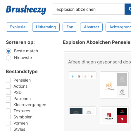
Explosie
Uitbarsting
Zon
Abstract
Achtergron
Sorteren op:
Explosion Abzeichen Pensele
Beste match
Nieuwste
Afbeeldingen gesponsord do
Bestandstype
Penselen
Actions
PSD
Patronen
Kleurovergangen
Textures
Symbolen
Vormen
Styles