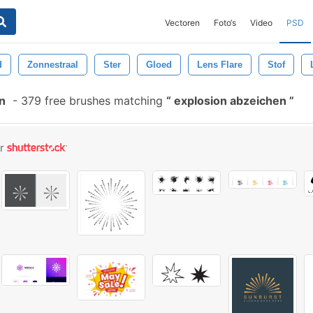
Vectoren
Foto‘s
Video
PSD
d
Zonnestraal
Ster
Gloed
Lens Flare
Stof
n
-
379 free brushes matching
explosion abzeichen
or