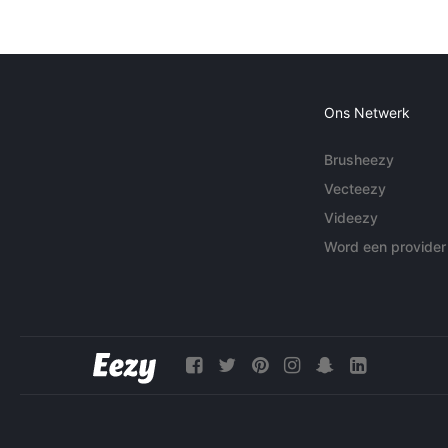
Ons Netwerk
Brusheezy
Vecteezy
Videezy
Word een provider