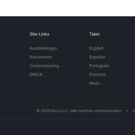
Site-Links
Talen
Aanbiedingen
English
Adverteren
Español
Ondersteuning
Português
DMCA
Deutsch
Meer...
•
© 2026 Eezy LLC. Alle rechten voorbehouden
G