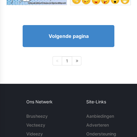
Volgende pagina
1
Ons Netwerk
Site-Links
Brusheezy
Aanbiedingen
Vecteezy
Adverteren
Videezy
Ondersteuning