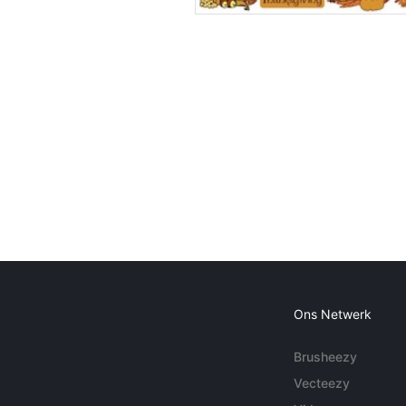
Ons Netwerk
Brusheezy
Vecteezy