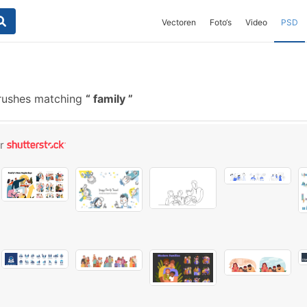
Vectoren
Foto‘s
Video
PSD
rushes matching
family
or