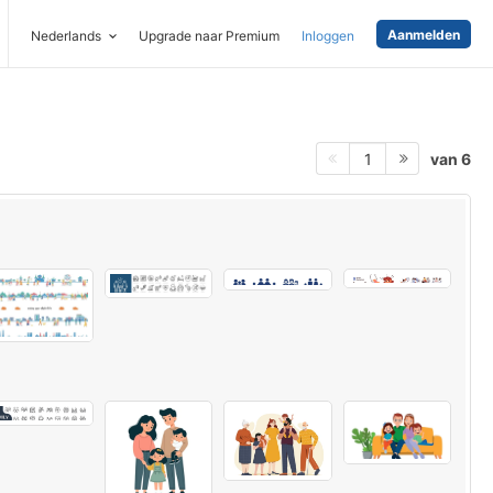
Aanmelden
Nederlands
Upgrade naar Premium
Inloggen
van 6
1