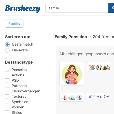
Familie
Sorteren op:
Family Penselen
-
294 free b
Beste match
Nieuwste
Afbeeldingen gesponsord do
Bestandstype
Penselen
Actions
PSD
Patronen
Kleurovergangen
Textures
Symbolen
Vormen
Styles