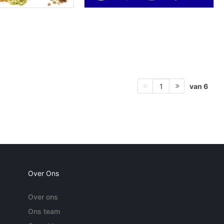
van 6
1
Over Ons
Over ons
Ons team