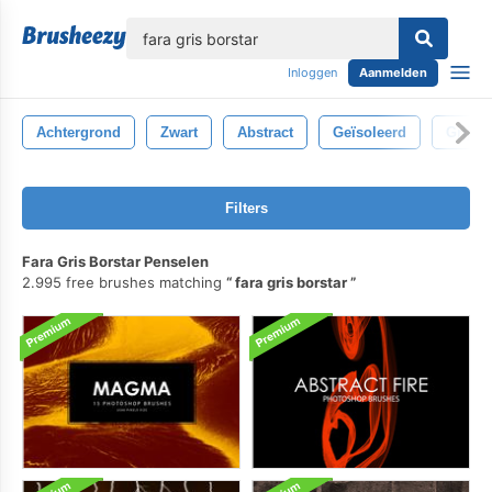
lose
Inloggen
Aanmelden
Achtergrond
Zwart
Abstract
Geïsoleerd
Grijs
Filters
Fara Gris Borstar Penselen
2.995 free brushes matching
fara gris borstar