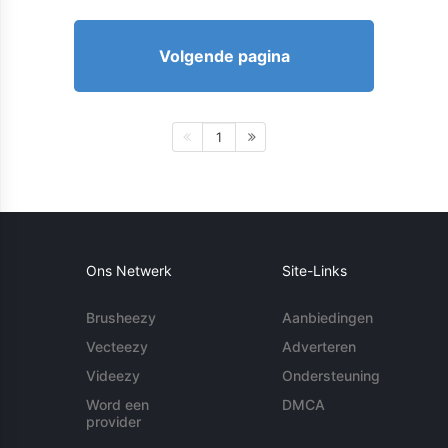
Volgende pagina
1
Ons Netwerk
Site-Links
Brusheezy
Aanbiedingen
Vecteezy
Adverteren
Videezy
Ondersteuning
Word een
DMCA
provider