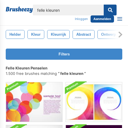
lose
Inloggen
Aanmelden
Helder
Kleur
Kleurrijk
Abstract
Ontwerp
Filters
Felle Kleuren Penselen
1.500 free brushes matching
felle kleuren