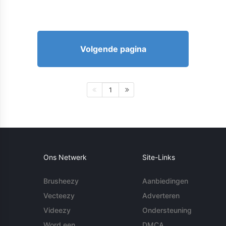
Volgende pagina
1
Ons Netwerk
Site-Links
Brusheezy
Aanbiedingen
Vecteezy
Adverteren
Videezy
Ondersteuning
Word een
DMCA