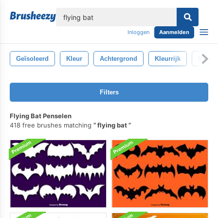
lose
Inloggen
Aanmelden
Geïsoleerd
Kleur
Achtergrond
Kleurrijk
Vlieg
Filters
Flying Bat Penselen
418 free brushes matching
flying bat