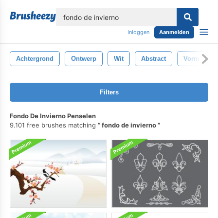
lose
Inloggen
Aanmelden
Achtergrond
Ontwerp
Wit
Abstract
Vorm
Filters
Fondo De Invierno Penselen
9.101 free brushes matching
fondo de invierno