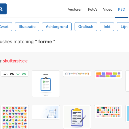
Vectoren
Foto‘s
Video
PSD
Zwart
Illustratie
Achtergrond
Grafisch
Inkt
Lijn
rushes matching
forme
or