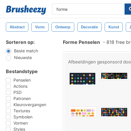
Abstract
Vorm
Ontwerp
Decoratie
Kunst
Sorteren op:
Forme Penselen
-
818 free b
Beste match
Nieuwste
Afbeeldingen gesponsord do
Bestandstype
Penselen
Actions
PSD
Patronen
Kleurovergangen
Textures
Symbolen
Vormen
Styles