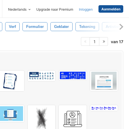
Aanmelden
Nederlands
Upgrade naar Premium
Inloggen
Verf
Formulier
Geklater
Tekening
Artistiek
van 17
1