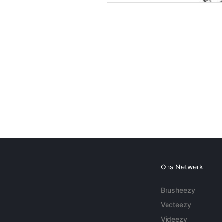
Ons Netwerk
Brusheezy
Vecteezy
Videezy