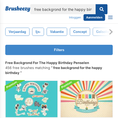
lose
Inloggen
Aanmelden
Verjaardag
Ijs-
Vakantie
Concept
Geïsoleerd
Filters
Free Backgrond For The Happy Birthday Penselen
456 free brushes matching
free backgrond for the happy
birthday