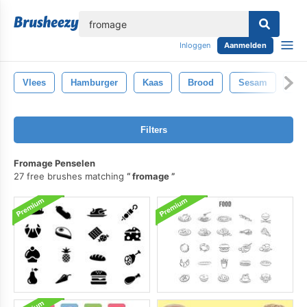
lose
Inloggen
Aanmelden
Vlees
Hamburger
Kaas
Brood
Sesam
Sal
Filters
Fromage Penselen
27 free brushes matching
fromage