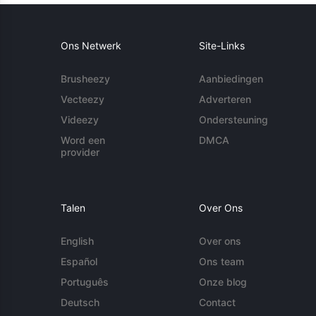
Ons Netwerk
Site-Links
Brusheezy
Aanbiedingen
Vecteezy
Adverteren
Videezy
Ondersteuning
Word een
DMCA
provider
Talen
Over Ons
English
Over ons
Español
Ons team
Português
Onze blog
Deutsch
Contact